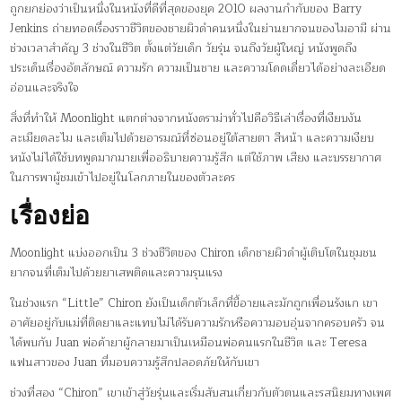
ถูกยกย่องว่าเป็นหนึ่งในหนังที่ดีที่สุดของยุค 2010 ผลงานกำกับของ Barry
Jenkins ถ่ายทอดเรื่องราวชีวิตของชายผิวดำคนหนึ่งในย่านยากจนของไมอามี ผ่าน
ช่วงเวลาสำคัญ 3 ช่วงในชีวิต ตั้งแต่วัยเด็ก วัยรุ่น จนถึงวัยผู้ใหญ่ หนังพูดถึง
ประเด็นเรื่องอัตลักษณ์ ความรัก ความเป็นชาย และความโดดเดี่ยวได้อย่างละเอียด
อ่อนและจริงใจ
สิ่งที่ทำให้ Moonlight แตกต่างจากหนังดราม่าทั่วไปคือวิธีเล่าเรื่องที่เงียบงัน
ละเมียดละไม และเต็มไปด้วยอารมณ์ที่ซ่อนอยู่ใต้สายตา สีหน้า และความเงียบ
หนังไม่ได้ใช้บทพูดมากมายเพื่ออธิบายความรู้สึก แต่ใช้ภาพ เสียง และบรรยากาศ
ในการพาผู้ชมเข้าไปอยู่ในโลกภายในของตัวละคร
เรื่องย่อ
Moonlight แบ่งออกเป็น 3 ช่วงชีวิตของ Chiron เด็กชายผิวดำผู้เติบโตในชุมชน
ยากจนที่เต็มไปด้วยยาเสพติดและความรุนแรง
ในช่วงแรก “Little” Chiron ยังเป็นเด็กตัวเล็กที่ขี้อายและมักถูกเพื่อนรังแก เขา
อาศัยอยู่กับแม่ที่ติดยาและแทบไม่ได้รับความรักหรือความอบอุ่นจากครอบครัว จน
ได้พบกับ Juan พ่อค้ายาผู้กลายมาเป็นเหมือนพ่อคนแรกในชีวิต และ Teresa
แฟนสาวของ Juan ที่มอบความรู้สึกปลอดภัยให้กับเขา
ช่วงที่สอง “Chiron” เขาเข้าสู่วัยรุ่นและเริ่มสับสนเกี่ยวกับตัวตนและรสนิยมทางเพศ