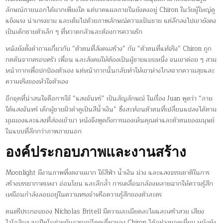
ลักษณ์ภายนอกได้มากเพียงใด แต่บาดแผลภายในยังคงอยู่ Chiron ในวัยผู้ใหญ่ดู
แข็งแรง น่าเกรงขาม และเต็มไปด้วยภาพลักษณ์ความเป็นชาย แต่ลึกลงไปเขายังคง
เป็นเด็กชายตัวเล็ก ๆ ที่หวาดกลัวและต้องการความรัก
หนังยังตั้งคำถามเกี่ยวกับ “ตัวตนที่สังคมสร้าง” กับ “ตัวตนที่แท้จริง” Chiron ถูก
กดดันจากครอบครัว เพื่อน และสังคมให้ต้องเป็นผู้ชายแบบหนึ่ง จนเขาค่อย ๆ สวม
หน้ากากเพื่อปกป้องตัวเอง แต่หน้ากากนั้นกลับทำให้เขาห่างไกลจากความสุขและ
ความจริงของหัวใจตัวเอง
อีกจุดที่น่าสนใจคือการใช้ “แสงจันทร์” เป็นสัญลักษณ์ ในเรื่อง Juan พูดว่า “ภาย
ใต้แสงจันทร์ เด็กผู้ชายผิวดำดูเป็นสีน้ำเงิน” ซึ่งสะท้อนตัวตนที่เปลี่ยนแปลงได้ตาม
มุมมองและแสงที่ส่องเข้ามา หนังจึงพูดถึงการมองเห็นคุณค่าและตัวตนของมนุษย์
ในแบบที่ลึกกว่าภาพภายนอก
องค์ประกอบภาพและงานสร้าง
Moonlight มีงานภาพที่งดงามมาก ใช้สีฟ้า น้ำเงิน ม่วง และแสงธรรมชาติในการ
สร้างบรรยากาศเหงา อ่อนโยน และลึกล้ำ การเคลื่อนกล้องหลายฉากให้ความรู้สึก
เหมือนกำลังลอยอยู่ในความทรงจำหรือความรู้สึกของตัวละคร
ดนตรีประกอบของ Nicholas Britell มีความละเมียดละไมและเศร้าสวย เสียง
ไวโอลินและเปียโนช่วยขับอารมณ์โดดเดี่ยวของ Chiron ได้อย่างยอดเยี่ยม หนังยัง