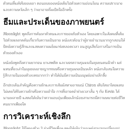
ตัวตนที่แท้จริงของเขา ตอนจบของหนังเต็มไปด้วยความอ่อนโยน ความเปราะบาง
และความหวังเล็ก ๆ ว่าเขาอาจเริ่มเปิดใจอีกครั้ง
ธีมและประเด็นของภาพยนตร์
Moonlight พูดถึงการค้นหาตัวตนและการยอมรับตัวเอง โดยเฉพาะในสังคมที่เต็ม
ไปด้วยแรงกดดันเกี่ยวกับความเป็นชาย หนังสะท้อนว่าผู้ชายจำนวนมากถูกสอนให้
ปิดบังความรู้สึกและแสดงความแข็งแกร่งตลอดเวลา จนสูญเสียโอกาสในการเป็น
ตัวของตัวเอง
หนังยังพูดถึงความยากจน ยาเสพติด และวงจรความรุนแรงในชุมชนคนผิวดำ แต่
แทนที่จะเล่าในมุมของอาชญากรรมหรือความรุนแรงเป็นหลัก หนังกลับสนใจความ
รู้สึกภายในของตัวละครมากกว่า ทำให้มันมีความเป็นมนุษย์อย่างลึกซึ้ง
อีกประเด็นสำคัญคือความรักและการสัมผัสทางอารมณ์ Chiron เติบโตมาโดยแทบ
ไม่เคยได้รับความรักหรือความเข้าใจ การที่เขาจดจำช่วงเวลาสั้น ๆ กับ Kevin ได้
นานหลายปี แสดงให้เห็นว่าความอบอุ่นเพียงเล็กน้อยสามารถมีความหมายต่อชีวิต
คนมากเพียงใด
การวิเคราะห์เชิงลึก
Moonlight ใช้โครงสร้าง 3 ช่วงชีวิตเพื่อแสดงให้เห็นว่ามนุษย์สามารถเปลี่ยนรูป