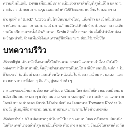
ความสัมพันธ์กับ Kevin เพื่อนสนิทกลายเป็นช่วงเวลาสำคัญที่สุดในชีวิต แต่ความ
กดดันจากสังคมและความรุนแรงรอบตัวทำให้ชีวิตของเขาเปลี่ยนไปตลอดกาล
ช่วงสุดท้าย “Black” Chiron เติบโตเป็นชายร่างใหญ่ แข็งกร้าว และปิดกั้นตัวเอง
จากโลกภายนอก เขาพยายามสร้างภาพลักษณ์ใหม่เพื่อปกป้องตัวเองจากความเจ็บ
ปวดในอดีต จนกระทั่งได้กลับมาพบ Kevin อีกครั้ง การพบกันครั้งนี้ทำให้เขาต้อง
เผชิญหน้ากับตัวตนที่แท้จริงและความรู้สึกที่พยายามซ่อนไว้มาทั้งชีวิต
บทความรีวิว
Moonlight เป็นหนังที่งดงามทั้งในด้านภาพ อารมณ์ และการเล่าเรื่อง มันไม่ใช่
หนังดราม่าที่พยายามบีบคั้นผู้ชมด้วยเหตุการณ์ใหญ่โต แต่ใช้รายละเอียดเล็ก ๆ ใน
ชีวิตประจำวันเพื่อสร้างความสะเทือนใจ หนังเต็มไปด้วยความเงียบ ความเหงา และ
ความเปราะบางที่ค่อย ๆ ซึมเข้าสู่ผู้ชมอย่างช้า ๆ
การแสดงของนักแสดงทั้งสามคนที่รับบท Chiron ในแต่ละวัยมีความยอดเยี่ยมมาก
แม้จะเป็นคนละช่วงอายุ แต่ทุกคนสามารถถ่ายทอดบุคลิก ความเจ็บปวด และความ
โดดเดี่ยวของตัวละครเดียวกันได้อย่างต่อเนื่อง โดยเฉพาะ Trevante Rhodes ใน
ช่วงวัยผู้ใหญ่ที่สื่อสารอารมณ์ผ่านสายตาและภาษากายได้อย่างทรงพลัง
Mahershala Ali แม้จะปรากฏตัวในหนังไม่มาก แต่บท Juan กลับกลายเป็นหนึ่ง
ในตัวละครที่น่าจดจำที่สุด เขาเป็นทั้งพ่อ ตัวอย่าง และความขัดแย้งในเวลาเดียวกัน