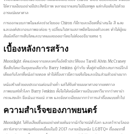
ใช้ความเงียบอย่างมีประสิทธิภาพ หลายฉากแทบไม่มีบทพูด แต่กลับเต็มไปด้วย
อารมณ์มหาศาล
การออกแบบภาพในแต่ละช่วงวัยของ Chiron ก็มีรายละเอียดที่น่าสนใจ สี แสง
และองค์ประกอบภาพจะค่อย ๆ เปลี่ยนไปตามสภาพจิตใจของตัวละคร ทำให้ผู้ชม
สัมผัสถึงการเติบโตและบาดแผลของเขาโดยไม่ต้องอธิบายตรง ๆ
เบื้องหลังการสร้าง
Moonlight ดัดแปลงจากบทละครกึ่งอัตชีวประวัติของ Tarell Alvin McCraney
ซึ่งเติบโตมาในชุมชนเดียวกับ Barry Jenkins ผู้กำกับ ทั้งคู่ต่างมีประสบการณ์ใกล้
เคียงกับโลกที่หนังถ่ายทอด ทำให้เรื่องราวมีความจริงใจและเป็นส่วนตัวอย่างมาก
หนังสร้างด้วยงบประมาณค่อนข้างต่ำ แต่ได้รับคำชมมหาศาลจากเทศกาล
ภาพยนตร์ทั่วโลก Barry Jenkins ตั้งใจให้หนังมีความเป็นบทกวีมากกว่าดราม่า
กระแสหลัก จึงเน้นอารมณ์ ภาพ และจังหวะเงียบมากกว่าการเล่าเรื่องแบบทั่วไป
ความสำเร็จของภาพยนตร์
Moonlight ได้รับเสียงชื่นชมอย่างท่วมท้นจากนักวิจารณ์ทั่วโลก และคว้ารางวัลออ
สการ์สาขาภาพยนตร์ยอดเยี่ยมในปี 2017 กลายเป็นหนัง LGBTQ+ เรื่องแรกที่