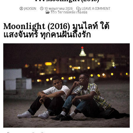
ON
JACKSON
10 พฤษภาคม 2026
LEAVE A COMMENT
POSTED
รีวิว
รีวิว วิจารณ์หนัง เรื่องย่อ
IN
MOONLIGHT
(2016)
Moonlight (2016) มูนไลท์ ใต้
แสงจันทร์ ทุกคนฝันถึงรัก