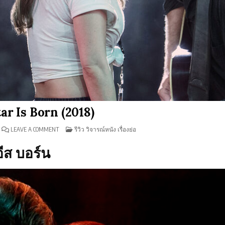
Star Is Born (2018)
ON
POSTED
LEAVE A COMMENT
รีวิว วิจารณ์หนัง เรื่องย่อ
รีวิว
IN
A
STAR
ีส บอร์น
IS
BORN
(2018)