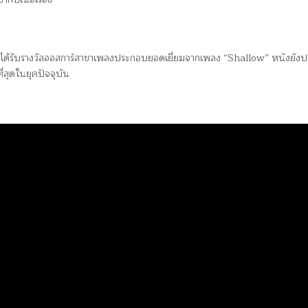
ะได้รับรางวัลออสการ์สาขาเพลงประกอบยอดเยี่ยมจากเพลง “Shallow” หนังยัง
่สุดในยุคปัจจุบัน