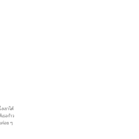
่งเขาได้
้เธอก้าว
บค่อย ๆ