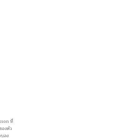
son ที่
ตของตัว
งจบลง