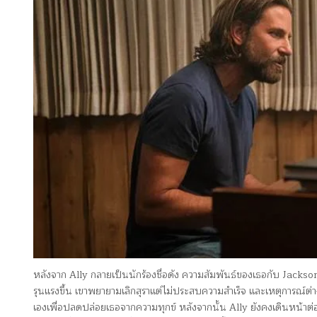
หลังจาก Ally กลายเป็นนักร้องชื่อดัง ความสัมพันธ์ของเธอกับ Jackso
รุนแรงขึ้น เขาพยายามเลิกสุราแต่ไม่ประสบความสำเร็จ และเหตุการณ์ต่าง
เองเพื่อปลดปล่อยเธอจากความทุกข์ หลังจากนั้น Ally ยังคงเดินหน้า