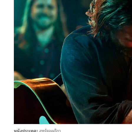
หนังประเทศ:
สหรัฐอเมริกา