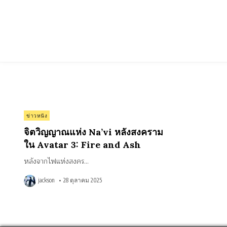
Skip
to
content
on
0 Comment
Posted
จิต
ข่าวหนัง
วิญญาณ
in
แห่ง
จิตวิญญาณแห่ง Na’vi หลังสงคราม
Na’vi
หลัง
ใน Avatar 3: Fire and Ash
สงคราม
ใน
Avatar
หลังจากไฟแห่งสงคร…
3:
Fire
and
jackson
28 ตุลาคม 2025
Ash