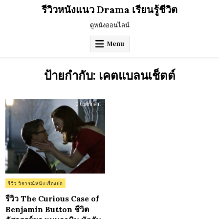
Skip
รีวิวหนังแนว Drama เรียนรู้ชีวิต
to
content
ดูหนังออนไลน์
Menu
ป้ายกำกับ:
เคตแบลนเช็ตต์
on
0 Comment
รีวิว
The
Curious
Case
of
Benjamin
Button
ชีวิต
อัศจรรย์
ของ
เบน
จา
มิน
Posted
รีวิว วิจารณ์หนัง เรื่องย่อ
บัต
in
ตัน
(2008)
รีวิว The Curious Case of
Benjamin Button ชีวิต