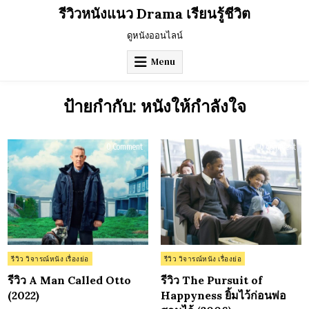
Skip
รีวิวหนังแนว Drama เรียนรู้ชีวิต
to
content
ดูหนังออนไลน์
Menu
ป้ายกำกับ:
หนังให้กำลังใจ
on
on
0 Comment
0 Comment
รีวิว
รีวิว
A
The
Man
Purs
Called
of
Otto
Hap
(2022)
ยิ้ม
ไว้
ก่อ
พ่อ
สอ
ไว้
(20
Posted
Posted
รีวิว วิจารณ์หนัง เรื่องย่อ
รีวิว วิจารณ์หนัง เรื่องย่อ
in
in
รีวิว A Man Called Otto
รีวิว The Pursuit of
(2022)
Happyness ยิ้มไว้ก่อนพ่อ