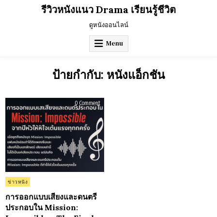
Skip
รีวิวหนังแนว Drama เรียนรู้ชีวิต
to
content
ดูหนังออนไลน์
Menu
ป้ายกำกับ:
หนังแอ็กชัน
on
0 Comment
การ
ออกแบบ
เสียง
และ
ดนตรี
ประกอบ
ใน
Mission:
Impossible
–
The
Final
Reckoning
Posted
ข่าวหนัง
(2025):
in
จาก
ปี
การออกแบบเสียงและดนตรี
หัวใจ
ประกอบใน Mission:
ให้
เต้น