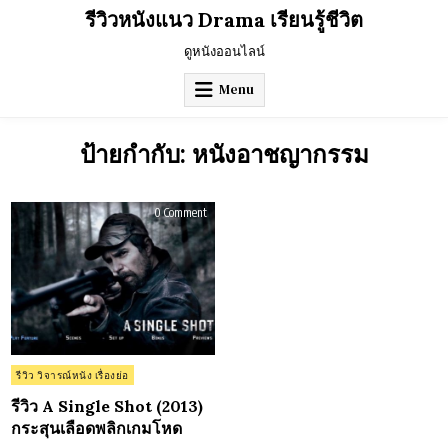
Skip
รีวิวหนังแนว Drama เรียนรู้ชีวิต
to
content
ดูหนังออนไลน์
Menu
ป้ายกำกับ:
หนังอาชญากรรม
on
0 Comment
รีวิว
A
Single
Shot
(2013)
กระสุน
เลือด
พลิก
เกม
โหด
Posted
รีวิว วิจารณ์หนัง เรื่องย่อ
in
รีวิว A Single Shot (2013)
กระสุนเลือดพลิกเกมโหด