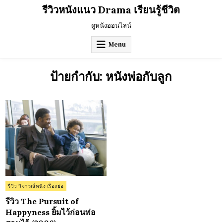
Skip
รีวิวหนังแนว Drama เรียนรู้ชีวิต
to
content
ดูหนังออนไลน์
Menu
ป้ายกำกับ:
หนังพ่อกับลูก
on
0 Comment
รีวิว
The
Pursuit
of
Happyness
ยิ้ม
ไว้
ก่อน
พ่อ
สอน
ไว้
(2006)
Posted
รีวิว วิจารณ์หนัง เรื่องย่อ
in
รีวิว The Pursuit of
Happyness ยิ้มไว้ก่อนพ่อ