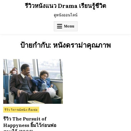
Skip
รีวิวหนังแนว Drama เรียนรู้ชีวิต
to
content
ดูหนังออนไลน์
Menu
ป้ายกำกับ:
หนังดราม่าคุณภาพ
on
0 Comment
รีวิว
The
Pursuit
of
Happyness
ยิ้ม
ไว้
ก่อน
พ่อ
สอน
ไว้
(2006)
Posted
รีวิว วิจารณ์หนัง เรื่องย่อ
in
รีวิว The Pursuit of
Happyness ยิ้มไว้ก่อนพ่อ