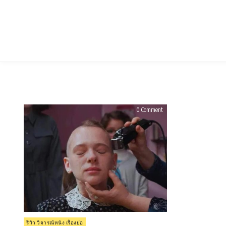
Skip
to
content
on
0 Comment
รีวิว
Unorthodox
เปิด
โลก
ฮา
ซิ
ดิก
(2020)
Posted
รีวิว วิจารณ์หนัง เรื่องย่อ