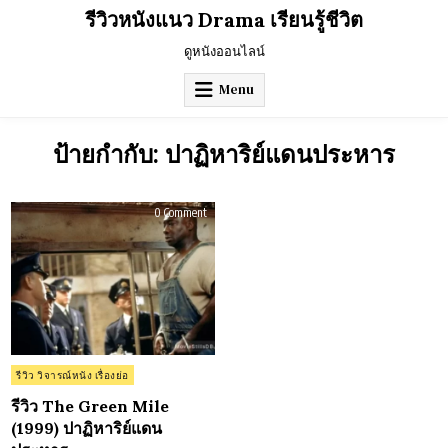
Skip
รีวิวหนังแนว Drama เรียนรู้ชีวิต
to
content
ดูหนังออนไลน์
Menu
ป้ายกำกับ:
ปาฏิหาริย์แดนประหาร
on
0 Comment
รีวิว
The
Green
Mile
(1999)
ปาฏิหาริย์
แดน
ประหาร
Posted
รีวิว วิจารณ์หนัง เรื่องย่อ
in
รีวิว The Green Mile
(1999) ปาฏิหาริย์แดน