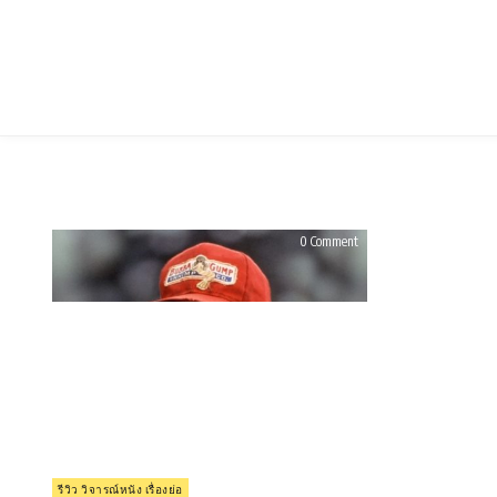
Skip
to
content
on
0 Comment
รีวิว
Forrest
Gump
ฟ
อร์เรสท์
กัมพ์
อัจฉริยะ
ปัญญา
นิ่ม
(1994)
Posted
รีวิว วิจารณ์หนัง เรื่องย่อ