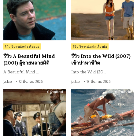
รีวิว
รีวิว
A
Into
Beautiful
the
Mind
Wil
(2001)
(20
ผู้ชาย
เข้า
หลาย
ป่า
มิติ
หา
ชีวิ
Posted
Posted
รีวิว วิจารณ์หนัง เรื่องย่อ
รีวิว วิจารณ์หนัง เรื่องย่อ
in
in
รีวิว A Beautiful Mind
รีวิว Into the Wild (2007)
(2001) ผู้ชายหลายมิติ
เข้าป่าหาชีวิต
A Beautiful Mind …
Into the Wild (20…
jackson
22 มีนาคม 2026
jackson
19 มีนาคม 2026
on
on
0 Comment
0 Comment
รีวิว
รีวิว
The
Life
Green
of
Mile
Pi
(1999)
(201
ปาฏิหาริย์
ชีวิ
แดน
อัศ
ประหาร
ขอ
พา