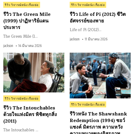
Posted
Posted
รีวิว วิจารณ์หนัง เรื่องย่อ
รีวิว วิจารณ์หนัง เรื่องย่อ
in
in
รีวิว The Green Mile
รีวิว Life of Pi (2012) ชีวิต
(1999) ปาฏิหาริย์แดน
อัศจรรย์ของพาย
ประหาร
Life of Pi (2012)…
The Green Mile (1…
jackson
11 มีนาคม 2026
jackson
14 มีนาคม 2026
on
on
0 Comment
0 Comment
รีวิว
รีวิว
The
หนั
Intouchables
The
ด้วย
Sha
ใจ
Red
แห่ง
(199
มิตร
ชอว
พิชิต
แชง
ทุก
มิต
สิ่ง
คว
(2011)
หวั
Posted
คว
รีวิว วิจารณ์หนัง เรื่องย่อ
หม
in
Posted
รีวิว วิจารณ์หนัง เรื่องย่อ
ขอ
รีวิว The Intouchables
in
อิส
รีวิวหนัง The Shawshank
ด้วยใจแห่งมิตร พิชิตทุกสิ่ง
Redemption (1994) ชอว์
(2011)
แชงค์ มิตรภาพ ความหวัง
The Intouchables …
ความหมายของอิสรภาพ